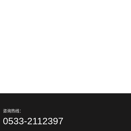
31
轴承广泛的三种失效方式你清
2023-0
晰吗
31
轴承轴径和径向分别意味着啥
2023-0
意思
31
轴承国家标准的震动速率规范
2023-0
（别名V规范）
咨询热线：
0533-2112397