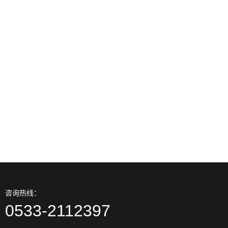
31
轴承广泛的三种失效方式你清
2023-0
晰吗
31
轴承轴径和径向分别意味着啥
2023-0
意思
31
轴承国家标准的震动速率规范
2023-0
（别名V规范）
咨询热线：
0533-2112397